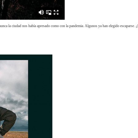
y nunca la ciudad nos había apresado como con la pandemia. Algunos ya han elegido escaparse. 